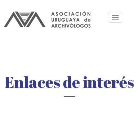
Pasar
al
Toggle
contenido
navigation
principal
Enlaces de interés