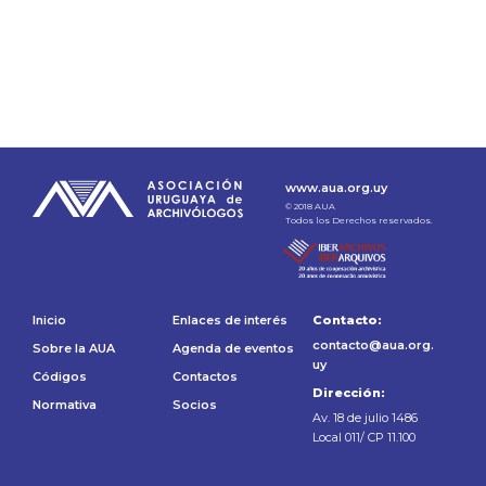
www.aua.org.uy
© 2018 AUA
Todos los Derechos reservados.
Inicio
Enlaces de interés
Contacto:
contacto@aua.org.
Sobre la AUA
Agenda de eventos
uy
Códigos
Contactos
Dirección:
Normativa
Socios
Av. 18 de julio 1486
Local 011/ CP 11.100