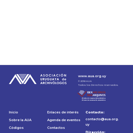
www.aua.org.uy
© 2018 AUA
Todos los Derechos reservados.
Inicio
Enlaces de interés
Contacto:
contacto@aua.org.
Sobre la AUA
Agenda de eventos
uy
Códigos
Contactos
Dirección: