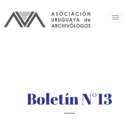
Pasar
al
Toggle
contenido
navigation
principal
Boletín N°13