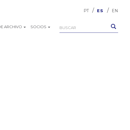
PT
ES
EN
DE ARCHIVO
SOCIOS
Formulario
Buscar
de
búsqueda