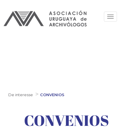
Pular
para
Toggle
o
navigation
conteúdo
principal
De interesse
CONVENIOS
CONVENIOS