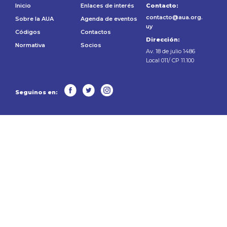
Inicio
Enlaces de interés
Contacto:
contacto@aua.org.
Sobre la AUA
Agenda de eventos
uy
Códigos
Contactos
Dirección:
Normativa
Socios
Av. 18 de julio 1486
Local 011/ CP 11.100
Seguinos en: