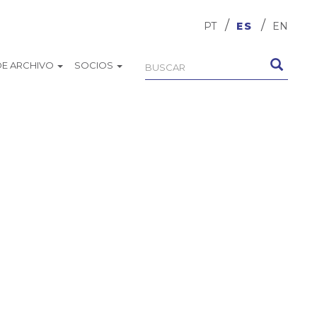
PT
ES
EN
DE ARCHIVO
SOCIOS
Formulario
Buscar
de
búsqueda