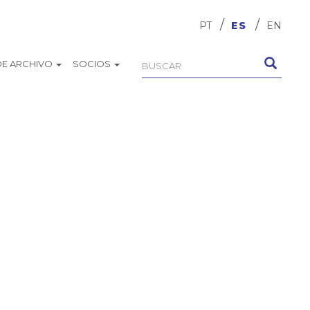
PT
ES
EN
DE ARCHIVO
SOCIOS
Formulario
Buscar
de
búsqueda