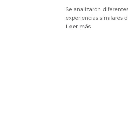
Se analizaron diferente
experiencias similares d
Leer más
sobre
Norma
Uruguaya
de
Descripción
Archivística