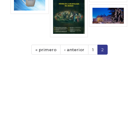
« primero
‹ anterior
1
2