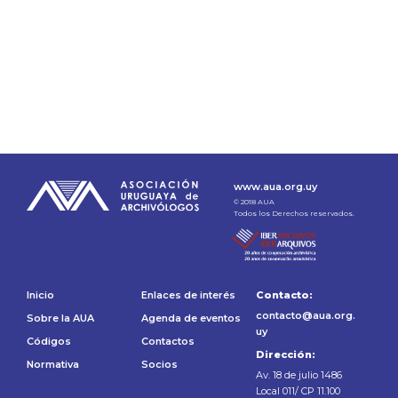
www.aua.org.uy
© 2018 AUA
Todos los Derechos reservados.
Inicio
Enlaces de interés
Contacto:
contacto@aua.org.
Sobre la AUA
Agenda de eventos
uy
Códigos
Contactos
Dirección:
Normativa
Socios
Av. 18 de julio 1486
Local 011/ CP 11.100