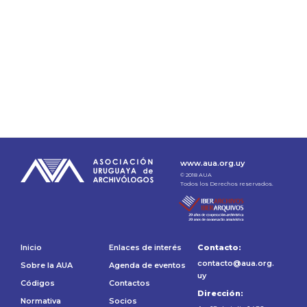
www.aua.org.uy
© 2018 AUA
Todos los Derechos reservados.
Inicio
Enlaces de interés
Contacto:
contacto@aua.org.
Sobre la AUA
Agenda de eventos
uy
Códigos
Contactos
Dirección:
Normativa
Socios