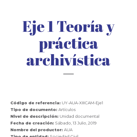
Eje 1 Teoría y
práctica
archivística
Código de referencia:
UY-AUA-XIIICAM-Eje1
Tipo de documento:
Artículos
Nivel de descripción:
Unidad documental
Fecha de creación:
Sábado, 13 Julio, 2019
Nombre del productor:
AUA
Tipo de entidad:
Sociedad Civil