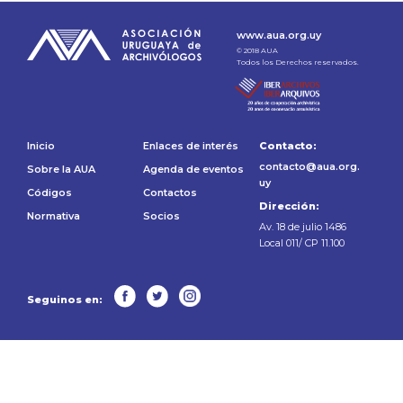
www.aua.org.uy
© 2018 AUA
Todos los Derechos reservados.
Inicio
Enlaces de interés
Contacto:
contacto@aua.org.
Sobre la AUA
Agenda de eventos
uy
Códigos
Contactos
Dirección:
Normativa
Socios
Av. 18 de julio 1486
Local 011/ CP 11.100
Seguinos en: