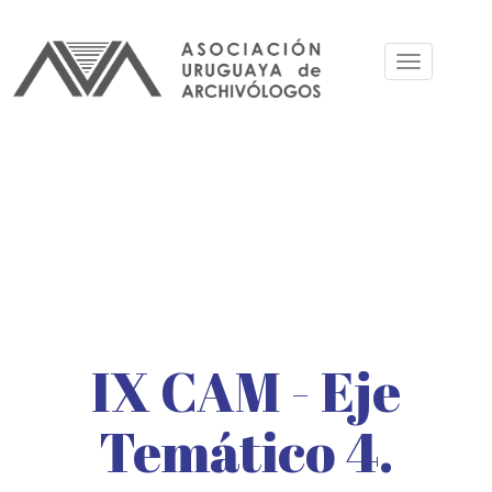
Pasar
al
Toggle
contenido
navigation
principal
IX CAM - Eje
Temático 4.