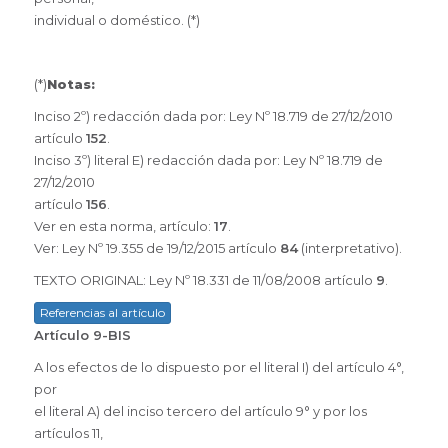
individual o doméstico. (*)
(*)
Notas:
Inciso 2º) redacción dada por: Ley Nº 18.719 de 27/12/2010
artículo
152
.
Inciso 3º) literal E) redacción dada por: Ley Nº 18.719 de
27/12/2010
artículo
156
.
Ver en esta norma, artículo:
17
.
Ver: Ley Nº 19.355 de 19/12/2015 artículo
84
(interpretativo).
TEXTO ORIGINAL: Ley Nº 18.331 de 11/08/2008 artículo
9
.
Referencias al artículo
Artículo 9-BIS
A los efectos de lo dispuesto por el literal I) del artículo 4°,
por
el literal A) del inciso tercero del artículo 9° y por los
artículos 11,