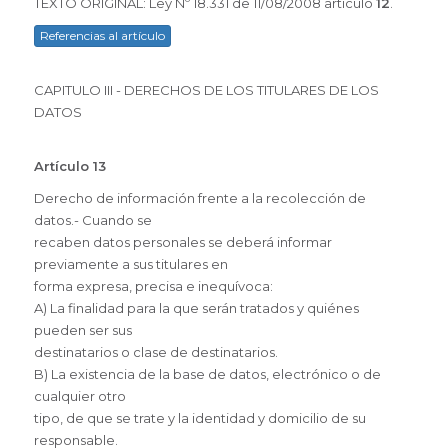
TEXTO ORIGINAL: Ley Nº 18.331 de 11/08/2008 artículo
12
.
Referencias al artículo
CAPITULO III - DERECHOS DE LOS TITULARES DE LOS
DATOS
Artículo 13
Derecho de información frente a la recolección de
datos.- Cuando se
recaben datos personales se deberá informar
previamente a sus titulares en
forma expresa, precisa e inequívoca:
A) La finalidad para la que serán tratados y quiénes
pueden ser sus
destinatarios o clase de destinatarios.
B) La existencia de la base de datos, electrónico o de
cualquier otro
tipo, de que se trate y la identidad y domicilio de su
responsable.