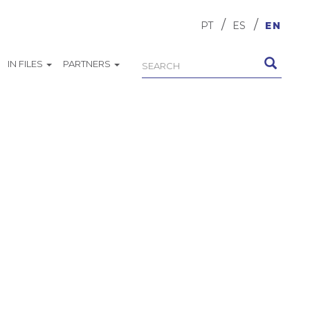
PT
ES
EN
IN FILES
PARTNERS
Search
Search
form