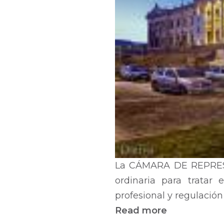
la
Ley
n°
19.768
de
27/06/2019
La CÁMARA DE REPRESEN
ordinaria para tratar
profesional y regulación
Read more
about