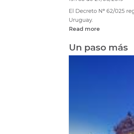
El Decreto N° 62/025 reg
Uruguay.
Read more
about
Reglament
Un paso más
ejercicio
de
la
profesión
universitaria
de
los
archivólogo
prevista
por