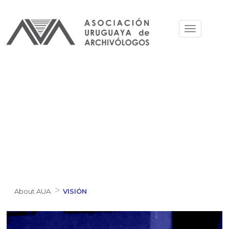
Skip
to
Toggle
main
navigation
content
About AUA
VISIÓN