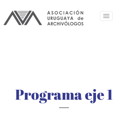
Pasar
al
Toggle
contenido
navigation
principal
Programa eje 1