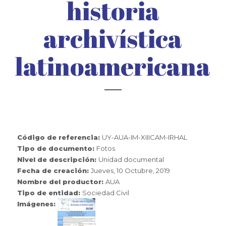
historia
archivística
latinoamericana
Código de referencia:
UY-AUA-IM-XIIICAM-IRHAL
Tipo de documento:
Fotos
Nivel de descripción:
Unidad documental
Fecha de creación:
Jueves, 10 Octubre, 2019
Nombre del productor:
AUA
Tipo de entidad:
Sociedad Civil
Imágenes: