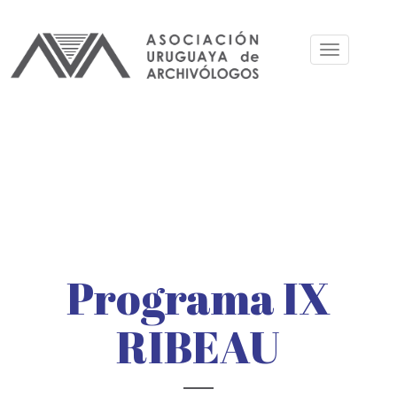
Pasar
al
Toggle
contenido
navigation
principal
Programa IX
RIBEAU