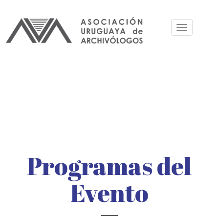
Pasar
al
Toggle
contenido
navigation
principal
Programas del
Evento