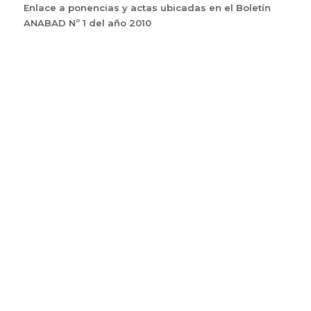
Enlace a ponencias y actas ubicadas en el Boletín
ANABAD Nº 1 del año 2010
Sin galería:
Tags:
Congreso
archivología
MERCOSUR