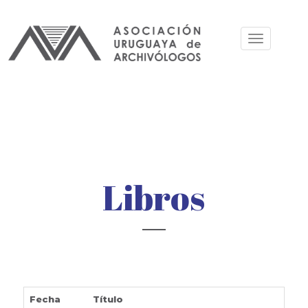
Pasar
al
Toggle
contenido
navigation
principal
Libros
Fecha
Título