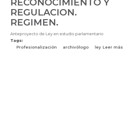
RECONOCIMIENTO Y
REGIMEN.
REGULACION.
REGIMEN.
Anteproyecto de Ley en estudio parlamentario
Tags:
Profesionalización
archivólogo
ley
Leer más
sobre
ARCH
PROFE
RECO
Y
REGU
REGIM