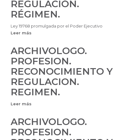
REGULACIÓN.
LOS
ARCHIVÓLOGOS
RÉGIMEN.
Ley 19768 promulgada por el Poder Ejecutivo
Leer más
sobre
ARCHIVÓLOGO.
PROFESIÓN.
ARCHIVOLOGO.
RECONOCIMIENTO
PROFESION.
Y
REGULACIÓN.
RECONOCIMIENTO Y
RÉGIMEN.
REGULACION.
REGIMEN.
Leer más
sobre
ARCHIVOLOGO.
PROFESION.
ARCHIVOLOGO.
RECONOCIMIENTO
PROFESION.
Y
REGULACION.