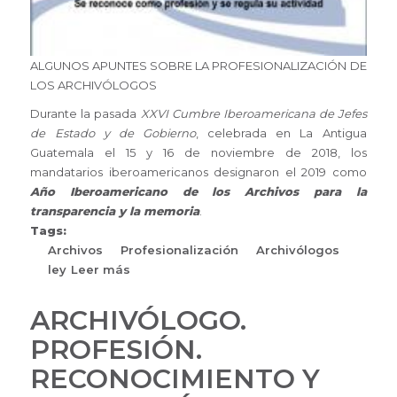
ALGUNOS APUNTES SOBRE LA PROFESIONALIZACIÓN DE
LOS ARCHIVÓLOGOS
Durante la pasada
XXVI Cumbre Iberoamericana de Jefes
de Estado y de Gobierno
, celebrada en La Antigua
Guatemala el 15 y 16 de noviembre de 2018, los
mandatarios iberoamericanos designaron el 2019 como
Año Iberoamericano de los Archivos para la
transparencia y la memoria
.
Tags:
Archivos
Profesionalización
Archivólogos
ley
Leer más
sobre
ALGUNOS
APUNTES
ARCHIVÓLOGO.
SOBRE
PROFESIÓN.
LA
PROFESIONALIZACIÓN
RECONOCIMIENTO Y
DE