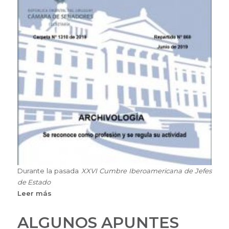
Durante la pasada
XXVI Cumbre Iberoamericana de Jefes
de Estado
Leer más
sobre
ALGUNOS
APUNTES
ALGUNOS APUNTES
SOBRE