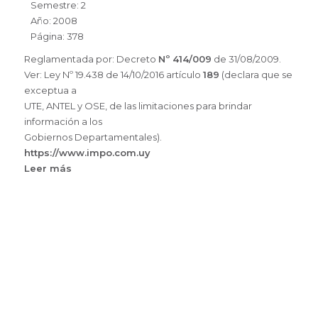
Semestre: 2
Año: 2008
Página: 378
Reglamentada por: Decreto
Nº 414/009
de 31/08/2009.
Ver: Ley Nº 19.438 de 14/10/2016 artículo
189
(declara que se
exceptua a
UTE, ANTEL y OSE, de las limitaciones para brindar
información a los
Gobiernos Departamentales).
https://www.impo.com.uy
Leer más
sobre
Ley
N°
18.331
PROTECCIÓN
DE
DATOS
PERSONALES