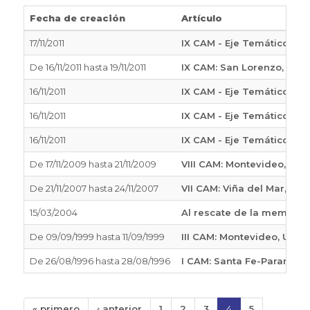
Fecha de creación
Artículo
17/11/2011
IX CAM - Eje Temático 6. A
De
16/11/2011
hasta
19/11/2011
IX CAM: San Lorenzo, Para
16/11/2011
IX CAM - Eje Temático 1. S
16/11/2011
IX CAM - Eje Temático 2. 
16/11/2011
IX CAM - Eje Temático 3. 
De
17/11/2009
hasta
21/11/2009
VIII CAM: Montevideo, Uru
De
21/11/2007
hasta
24/11/2007
VII CAM: Viña del Mar, Chi
15/03/2004
Al rescate de la memoria .
De
09/09/1999
hasta
11/09/1999
III CAM: Montevideo, Urug
De
26/08/1996
hasta
28/08/1996
I CAM: Santa Fe-Paraná, A
« primero
‹ anterior
1
2
3
4
5