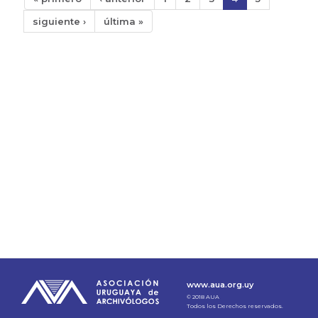
siguiente ›
última »
www.aua.org.uy
© 2018 AUA
Todos los Derechos reservados.