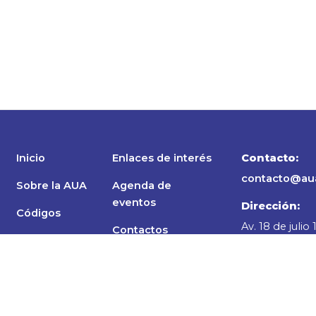
Inicio
Enlaces de interés
Contacto:
contacto@aua
Sobre la AUA
Agenda de
eventos
Dirección:
Códigos
Av. 18 de julio
Contactos
Normativa
Local 011/ CP 1
Socios
Seguinos en