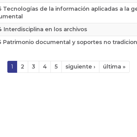
6 Tecnologías de la información aplicadas a la g
umental
4 Interdisciplina en los archivos
5 Patrimonio documental y soportes no tradicio
1
2
3
4
5
siguiente ›
última »