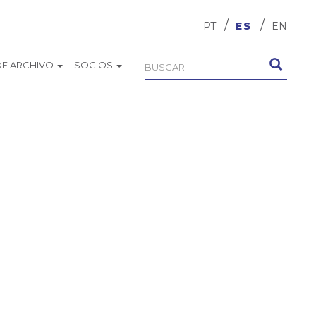
PT
ES
EN
DE ARCHIVO
SOCIOS
Formulario
Buscar
de
búsqueda