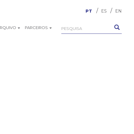
PT
ES
EN
ARQUIVO
PARCEIROS
Formulário
Pesquisa
de
busca