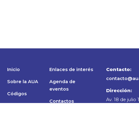
Inicio
Enlaces de interés
Contacto:
contacto@aua
Sobre la AUA
Agenda de
eventos
Dirección:
Códigos
Av. 18 de julio
Contactos
Normativa
Local 011/ CP 1
Socios
Seguinos en