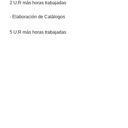
2 U.R más horas trabajadas
- Elaboración de Catálogos
5 U.R más horas trabajadas
- Elaboración Guías
4 U.R más horas trabajadas
- Selección y expurgo documental
6 U.R más horas trabajadas
6. Tareas Administrativas
- Control de ingreso y egreso de la Documentación