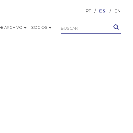
PT
ES
EN
DE ARCHIVO
SOCIOS
Formulario
Buscar
de
búsqueda