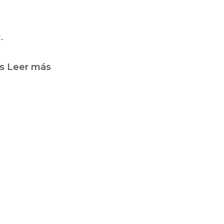
.
s
Leer más
sobre
ARANCEL
DE
ARCHIVOLOGOS