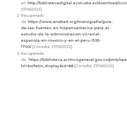
en:
http://bibliotecadigital.econ.uba.ar/download/cic
27/06/2023].
Recuperado
de:
https://www.anabad.org/monografia/guia-
de-las-fuentes-en-hispanoamerica-para-el-
estudio-de-la-administracion-virreinal-
espanola-en-mexico-y-en-el-peru-1535-
1700/
[Consulta: 27/06/2023].
Recuperado
de:
https://biblioteca.archivogeneral.gov.co/pmb/op
lvl=bulletin_display&id=88
[Consulta: 27/06/2023].