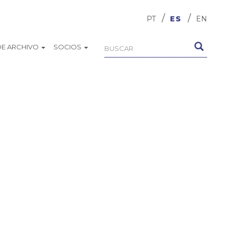
PT
ES
EN
DE ARCHIVO
SOCIOS
Formulario
Buscar
de
búsqueda