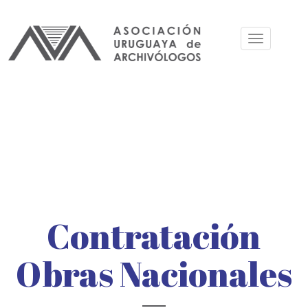
Pasar
al
Toggle
contenido
navigation
principal
Contratación
Obras Nacionales