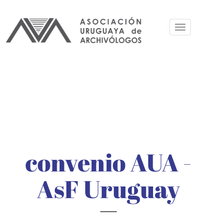
Pasar
al
Toggle
contenido
navigation
principal
convenio AUA -
AsF Uruguay