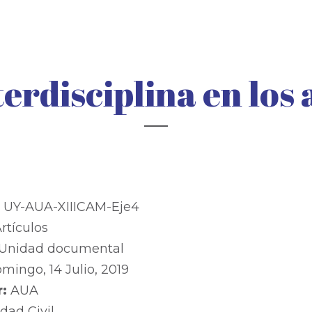
terdisciplina en los
:
UY-AUA-XIIICAM-Eje4
rtículos
Unidad documental
mingo, 14 Julio, 2019
r:
AUA
dad Civil