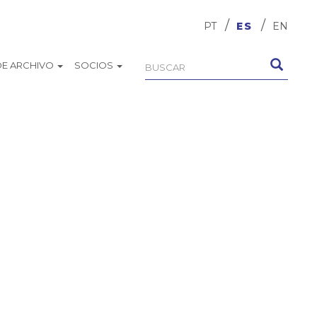
PT
ES
EN
DE ARCHIVO
SOCIOS
Formulario
Buscar
de
búsqueda