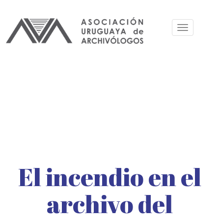
Pasar
al
Toggle
contenido
navigation
principal
El incendio en el
archivo del