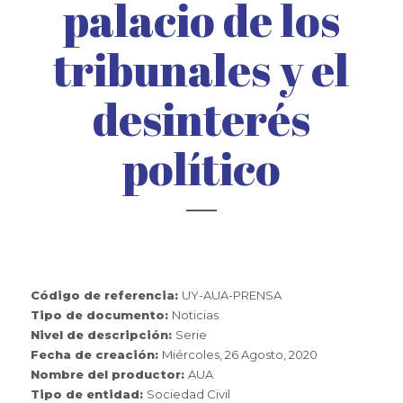
palacio de los
tribunales y el
desinterés
político
Código de referencia:
UY-AUA-PRENSA
Tipo de documento:
Noticias
Nivel de descripción:
Serie
Fecha de creación:
Miércoles, 26 Agosto, 2020
Nombre del productor:
AUA
Tipo de entidad:
Sociedad Civil