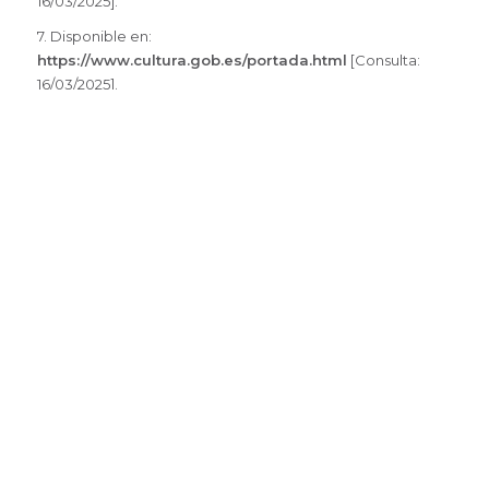
16/03/2025].
7. Disponible en:
https://www.cultura.gob.es/portada.html
[Consulta:
16/03/2025].
8. Disponible en:
https://apoyonline.org/es_ES/
[Consulta: 16/03/2025].
9. Disponible en:
https://www.fic.edu.uy/node/5062
[Consulta: 16/03/2025].
10. Disponible en:
https://ilam.org/
[Consulta: 16/03/2025].
11. Disponible en:
https://www.museos.gub.uy/index.php/component/k2/item
estructura-y-funcionamiento
[Consulta: 16/03/2025].
12. Disponible en:
https://alaarchivos.org/
[Consulta:
16/03/2025].
13. Disponible en:
https://www.ica.org/es/
[Consulta:
16/03/2025].