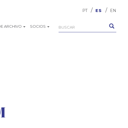
PT
ES
EN
DE ARCHIVO
SOCIOS
Formulario
Buscar
de
búsqueda
M