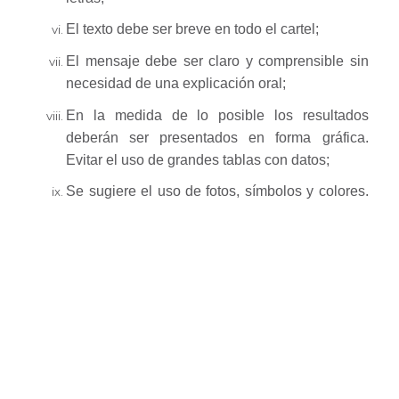
El texto debe ser breve en todo el cartel;
El mensaje debe ser claro y comprensible sin
necesidad de una explicación oral;
En la medida de lo posible los resultados
deberán ser presentados en forma gráfica.
Evitar el uso de grandes tablas con datos;
Se sugiere el uso de fotos, símbolos y colores.
Para propósitos de efecto visual, se
recomienda que los gráficos y las fotos no sean
inferiores a 12cm x 18cm en tamaño. Fechas
de envío de propuestas, trabajos completos y
carteles.
Los autores deberán entregar a la Comisión
Organizadora su cartel, en el día, horario y lugar que
será comunicado con anterioridad.