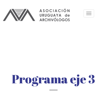
Skip
to
Toggle
main
navigation
content
Programa eje 3