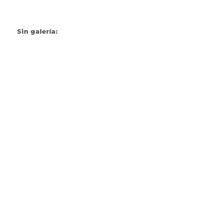
Sin galería:
www.aua.org.uy