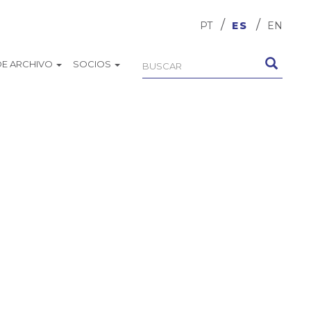
PT
ES
EN
DE ARCHIVO
SOCIOS
Formulario
Buscar
de
búsqueda