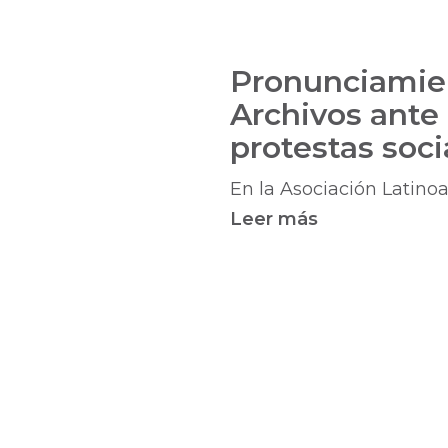
Pronunciamien
Archivos ante 
protestas soc
En la Asociación Latino
Leer más
sobre
Pronunciamie
de
la
Asociación
Latinoameric
de
Archivos