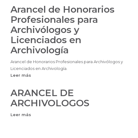
Arancel de Honorarios
Profesionales para
Archivólogos y
Licenciados en
Archivología
Arancel de Honorarios Profesionales para Archivólogos y
Licenciados en Archivología.
Leer más
sobre
Arancel
de
ARANCEL DE
Honorarios
ARCHIVOLOGOS
Profesionales
para
Leer más
sobre
Archivólogos
ARANCEL
y
DE
Licenciados
ARCHIVOLOGOS
en