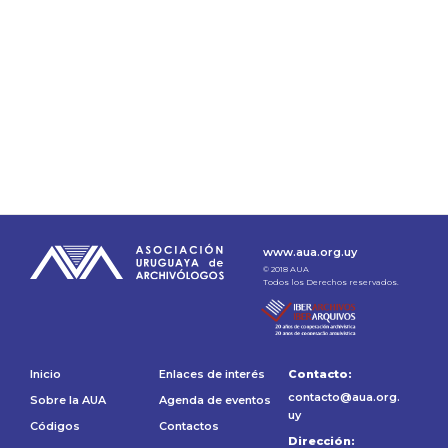
Archivología
www.aua.org.uy
© 2018 AUA
Todos los Derechos reservados.
Inicio
Enlaces de interés
Contacto:
contacto@aua.org.
Sobre la AUA
Agenda de eventos
uy
Códigos
Contactos
Dirección: