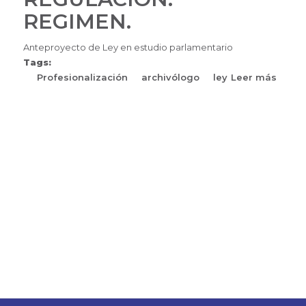
REGIMEN.
Anteproyecto de Ley en estudio parlamentario
Tags:
Profesionalización
archivólogo
ley
Leer más
sobre
ARCH
PROFE
RECO
Y
REGU
REGIM