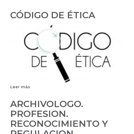
CÓDIGO DE ÉTICA
Leer más
sobre
CÓDIGO
DE
ARCHIVOLOGO.
ÉTICA
PROFESION.
RECONOCIMIENTO Y
REGULACION.