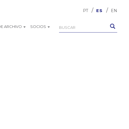
PT
ES
EN
DE ARCHIVO
SOCIOS
Formulario
Buscar
de
búsqueda