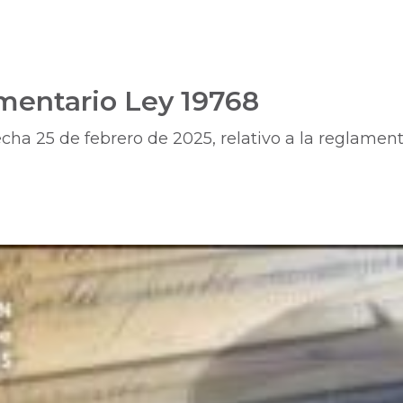
mentario Ley 19768
ha 25 de febrero de 2025, relativo a la reglamenta
o