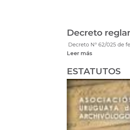
Decreto regla
Decreto Nº 62/025 de fec
Leer más
sobre
Decreto
ESTATUTOS
reglamentari
Ley
19768