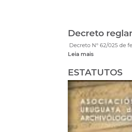
Decreto regla
Decreto Nº 62/025 de fec
Leia mais
sobre
Decreto
ESTATUTOS
reglamentari
Ley
19768