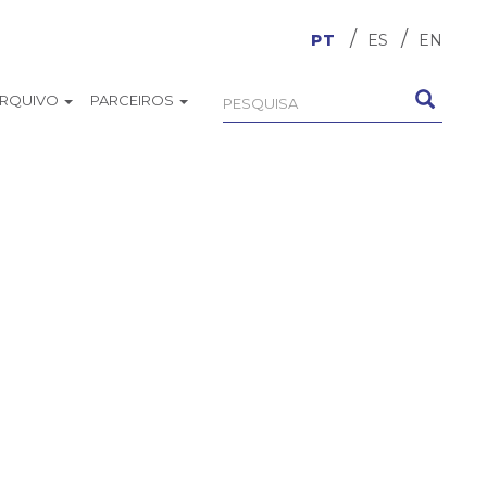
PT
ES
EN
ARQUIVO
PARCEIROS
Formulário
Pesquisa
de
busca