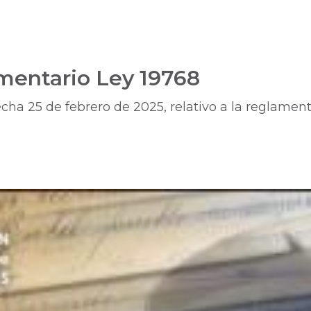
mentario Ley 19768
ha 25 de febrero de 2025, relativo a la reglamenta
o