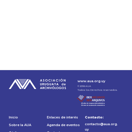
www.aua.org.uy
© 2018 AUA
Todos los Derechos reservados.
Inicio
Enlaces de interés
Contacto:
contacto@aua.org.
Sobre la AUA
Agenda de eventos
uy