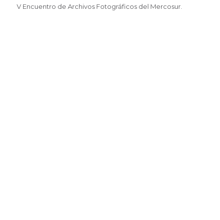
V Encuentro de Archivos Fotográficos del Mercosur.
I Encuentro de Archivos Musicales y Sonoros.
XI Jornada de Archivos Municipales.
XI Foro de Directores de Archivos Nacionales del
MERCOSUR (cerrada)
República del Paraguay, Ciudad de San Lorenzo. Campus
- Universidad Nacional de Asunción 07 al 10 de noviembre
del 2023 IDIOMAS OFICIALES Español, Guaraní y Portugués
PRE-INSCRIPCIONES
Enlace para formulario a completar
Mas info