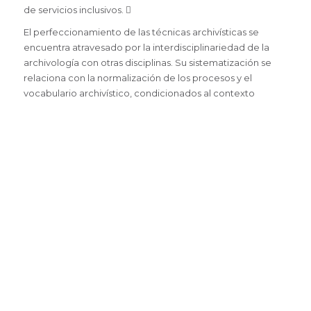
de servicios inclusivos. 
El perfeccionamiento de las técnicas archivísticas se
encuentra atravesado por la interdisciplinariedad de la
archivología con otras disciplinas. Su sistematización se
relaciona con la normalización de los procesos y el
vocabulario archivístico, condicionados al contexto
normativo institucional.
Es necesario promover actividades de extensión
académica para reforzar el rol social de las universidades,
incrementar la capacitación en temas archivísticos a
distintos niveles, socializar los conocimientos archivísticos
en encuentros académicos y profesionales y propiciar
estrategias para desarrollar investigaciones que se
enfoquen en el ámbito profesional. 
La tecnología juega un importante rol en el avance de la
Archivología, ya que brinda instrumentos que están
reconfigurando la profesión y re adaptando tanto a
colegas como a instituciones. 