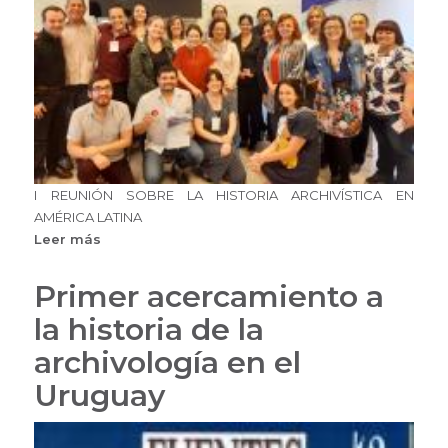
I REUNIÓN SOBRE LA HISTORIA ARCHIVÍSTICA EN
AMÉRICA LATINA
Leer más
sobre
I
Reunión
Primer acercamiento a
sobre
la historia de la
la
Historia
archivología en el
Archivística
Uruguay
en
América
Latina