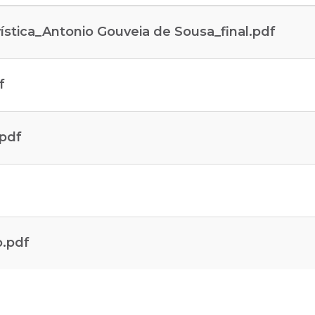
vística_Antonio Gouveia de Sousa_final.pdf
f
.pdf
f
o.pdf