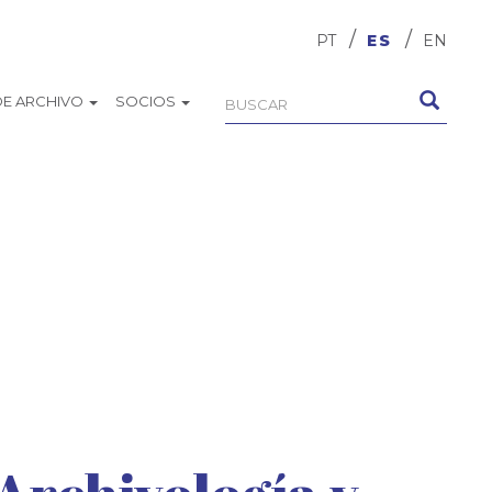
PT
ES
EN
DE ARCHIVO
SOCIOS
Formulario
Buscar
de
búsqueda