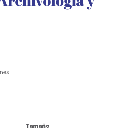
Archivología y
ines
Tamaño